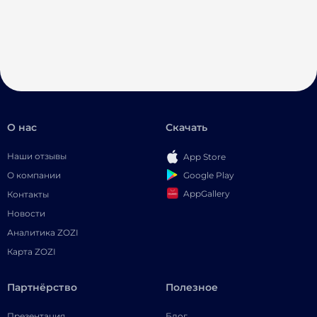
О нас
Скачать
Наши отзывы
App Store
Google Play
О компании
AppGallery
Контакты
Новости
Аналитика ZOZI
Карта ZOZI
Партнёрство
Полезное
Презентация
Блог