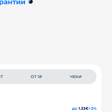
💣
арантии
ЙТ
ОТ 1₽
ЧЕКИ
до
1.33€
+2%