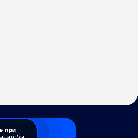
е при
а,
чтобы