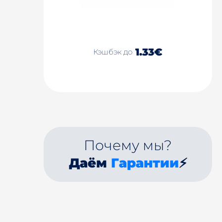
1.33€
Кэшбэк до
Почему мы?
Даём
Гарантии
⚡