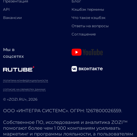
Презентация
Блог
API
Кэшбэк термины
Вакансии
Что такое кэшбэк
Ответы на вопросы
Соглашение
Мы в
соцсетях
ПОЛИТИКА КОНФИДЕНЦИАЛЬНОСТИ
СОГЛАСИЕ НА ОБРАБОТКУ ДАННЫХ
© «ZOZI.RU», 2026
ООО «ИНТЕГРА СИСТЕМС». ОГРН: 1267800026559.
Собственное ПО, исследования и аналитика ZOZI™
помогают более чем 1 000 компаниям усиливать
маркетинг и программы лояльности, а пользователям