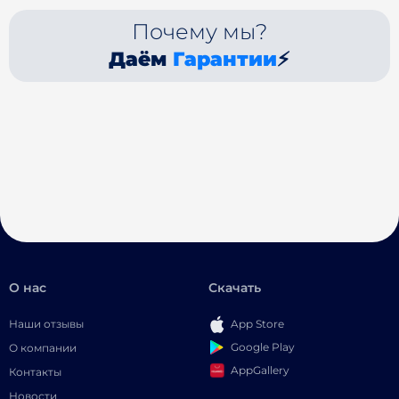
Почему мы?
Даём
Гарантии
⚡
О нас
Скачать
Наши отзывы
App Store
Google Play
О компании
AppGallery
Контакты
Новости