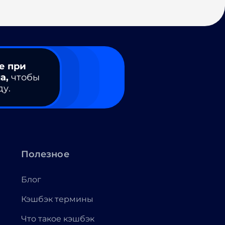
е при
а,
чтобы
ду.
Полезное
Блог
Кэшбэк термины
Что такое кэшбэк