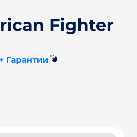
ican Fighter
💣
+ Гарантии