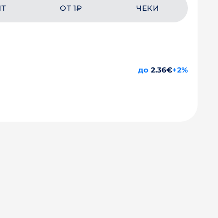
ЙТ
ОТ 1₽
ЧЕКИ
до
2.36€
+2%