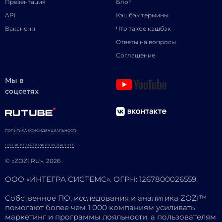
Презентация
Блог
API
Кэшбэк термины
Вакансии
Что такое кэшбэк
Ответы на вопросы
Соглашение
Мы в
соцсетях
ПОЛИТИКА КОНФИДЕНЦИАЛЬНОСТИ
СОГЛАСИЕ НА ОБРАБОТКУ ДАННЫХ
© «ZOZI.RU», 2026
ООО «ИНТЕГРА СИСТЕМС». ОГРН: 1267800026559.
Собственное ПО, исследования и аналитика ZOZI™
помогают более чем 1 000 компаниям усиливать
маркетинг и программы лояльности, а пользователям