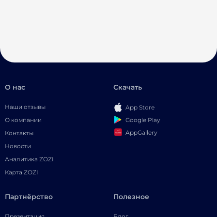
О нас
Скачать
Наши отзывы
App Store
Google Play
О компании
AppGallery
Контакты
Новости
Аналитика ZOZI
Карта ZOZI
Партнёрство
Полезное
Презентация
Блог