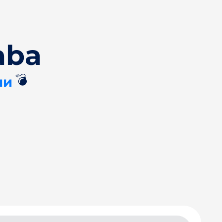
aba
💣
ии