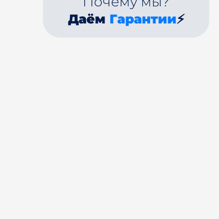
Почему мы?
Даём
Гарантии
⚡