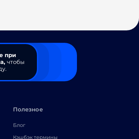
е при
а,
чтобы
ду.
Полезное
Блог
Кэшбэк термины