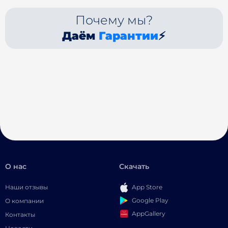
Почему мы?
Даём
Гарантии
⚡
О нас
Скачать
Наши отзывы
App Store
Google Play
О компании
AppGallery
Контакты