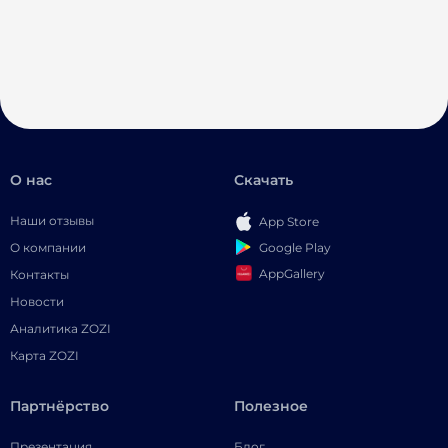
О нас
Скачать
Наши отзывы
App Store
Google Play
О компании
AppGallery
Контакты
Новости
Аналитика ZOZI
Карта ZOZI
Партнёрство
Полезное
Презентация
Блог