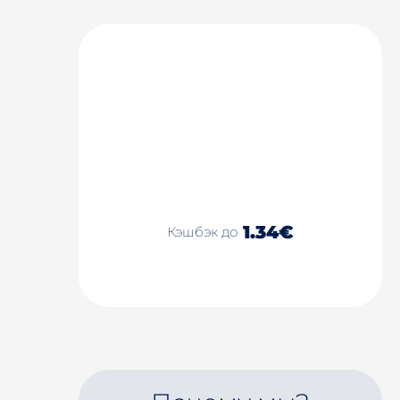
1.34€
Кэшбэк до