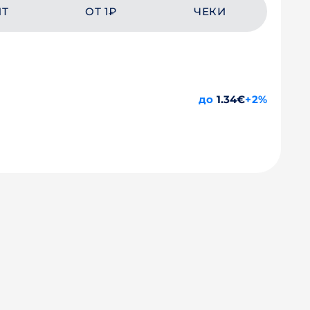
ЙТ
ОТ 1₽
ЧЕКИ
до
1.34€
+2%