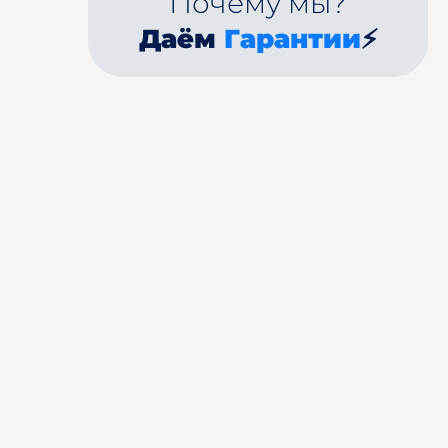
Почему мы?
Даём
Гарантии
⚡