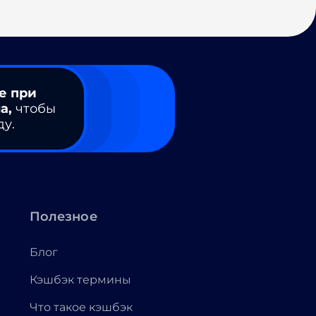
е при
а,
чтобы
ду.
Полезное
Блог
Кэшбэк термины
Что такое кэшбэк