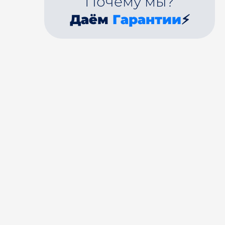
Почему мы?
Даём
Гарантии
⚡