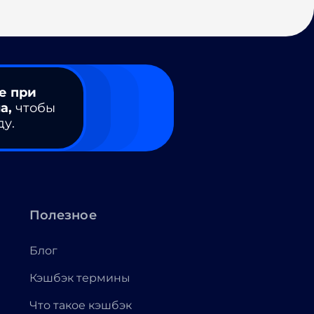
е при
а,
чтобы
ду.
Полезное
Блог
Кэшбэк термины
Что такое кэшбэк