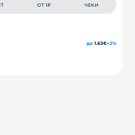
ЙТ
ОТ 1₽
ЧЕКИ
до
1.63€
+2%