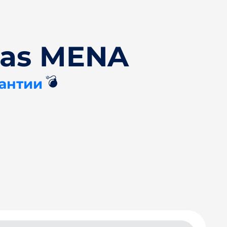
das MENA
💣
рантии