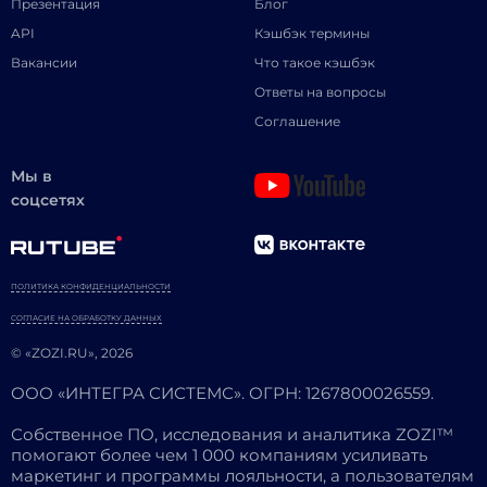
Презентация
Блог
API
Кэшбэк термины
Вакансии
Что такое кэшбэк
Ответы на вопросы
Соглашение
Мы в
соцсетях
ПОЛИТИКА КОНФИДЕНЦИАЛЬНОСТИ
СОГЛАСИЕ НА ОБРАБОТКУ ДАННЫХ
© «ZOZI.RU», 2026
ООО «ИНТЕГРА СИСТЕМС». ОГРН: 1267800026559.
Собственное ПО, исследования и аналитика ZOZI™
помогают более чем 1 000 компаниям усиливать
маркетинг и программы лояльности, а пользователям