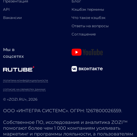
Презентация
Блог
API
Кэшбэк термины
Вакансии
Что такое кэшбэк
Ответы на вопросы
Соглашение
Мы в
соцсетях
ПОЛИТИКА КОНФИДЕНЦИАЛЬНОСТИ
СОГЛАСИЕ НА ОБРАБОТКУ ДАННЫХ
© «ZOZI.RU», 2026
ООО «ИНТЕГРА СИСТЕМС». ОГРН: 1267800026559.
Собственное ПО, исследования и аналитика ZOZI™
помогают более чем 1 000 компаниям усиливать
маркетинг и программы лояльности, а пользователям