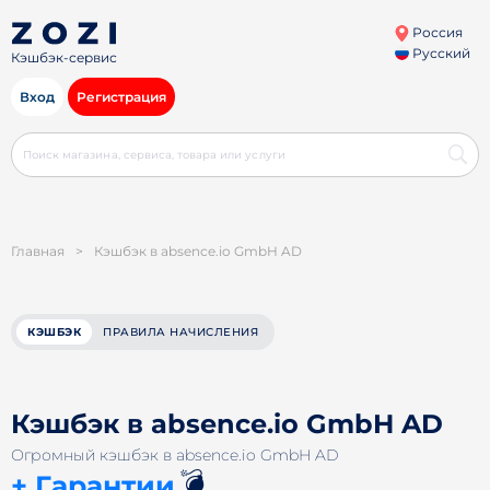
Россия
Русский
Кэшбэк-сервис
Вход
Регистрация
Главная
>
Кэшбэк в absence.io GmbH AD
КЭШБЭК
ПРАВИЛА НАЧИСЛЕНИЯ
Кэшбэк в absence.io GmbH AD
Огромный кэшбэк в absence.io GmbH AD
💣
+ Гарантии