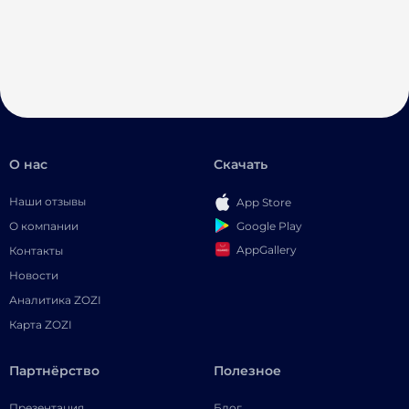
О нас
Скачать
Наши отзывы
App Store
Google Play
О компании
AppGallery
Контакты
Новости
Аналитика ZOZI
Карта ZOZI
Партнёрство
Полезное
Презентация
Блог