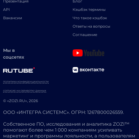
Презентация
Блог
API
Кэшбэк термины
Вакансии
Что такое кэшбэк
Ответы на вопросы
Соглашение
Мы в
соцсетях
ПОЛИТИКА КОНФИДЕНЦИАЛЬНОСТИ
СОГЛАСИЕ НА ОБРАБОТКУ ДАННЫХ
© «ZOZI.RU», 2026
ООО «ИНТЕГРА СИСТЕМС». ОГРН: 1267800026559.
Собственное ПО, исследования и аналитика ZOZI™
помогают более чем 1 000 компаниям усиливать
маркетинг и программы лояльности, а пользователям