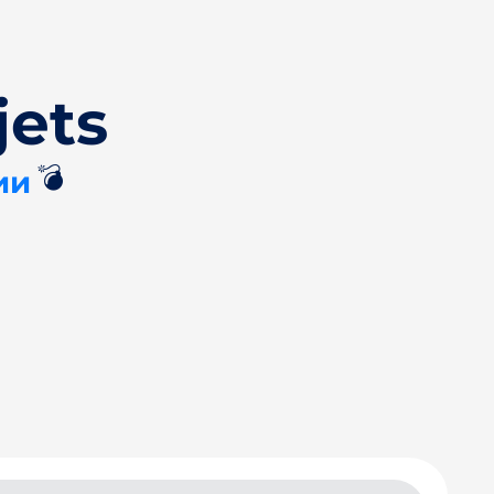
jets
💣
ии