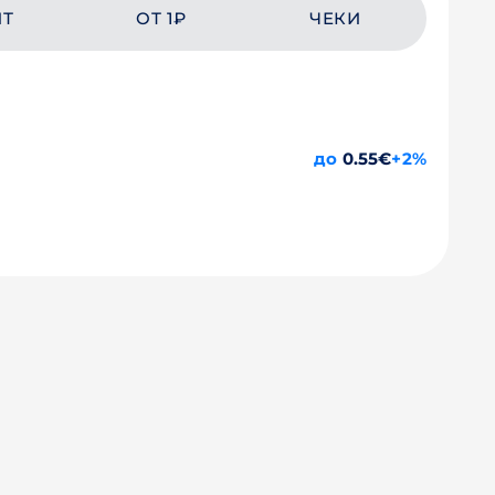
ЙТ
ОТ 1₽
ЧЕКИ
до
0.55€
+2%