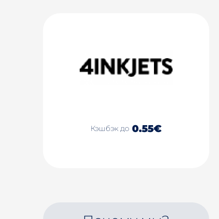
0.55€
Кэшбэк до