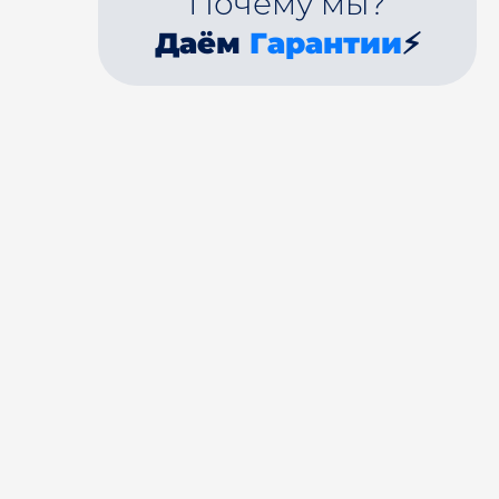
Почему мы?
Даём
Гарантии
⚡