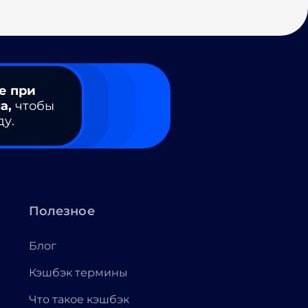
е при
а,
чтобы
ду.
Полезное
Блог
Кэшбэк термины
Что такое кэшбэк