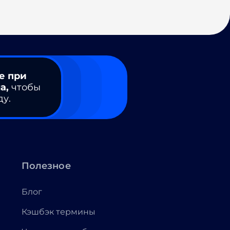
е при
а,
чтобы
ду.
Полезное
Блог
Кэшбэк термины